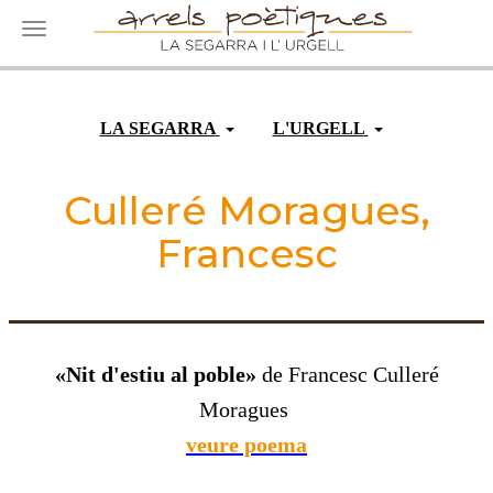
Toggle navigation
LA SEGARRA
L'URGELL
Culleré Moragues,
Francesc
«Nit d'estiu al poble»
de Francesc Culleré
Moragues
veure poema