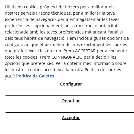
Utilitzem cookies pròpies i de tercers per a millorar els
nostres serveis i raons tècniques, per a millorar la teva
experiència de navegació, per a emmagatzemar les teves
preferències i, opcionalment, per a mostrar-te publicitat
relacionada amb les teves preferències mitjançant l'anàlisi
CRÈDITS
CONTACTE
dels teus hàbits de navegació. Hem inclòs algunes opcions de
configuració que et permeten dir-nos exactament les cookies
Avís legal
Política Cookies
Política de Privacitat
que prefereixes i les que no. Prem ACCEPTAR per a consentir
totes les cookies. Prem CONFIGURACIÓ per a decidir les
©
2026
Arrels Poètiques - Tots els drets reservats.
opcions que prefereixes. Per a obtenir més informació sobre
les nostres cookies accedeix a la nostra Política de cookies
aquí:
Política de Galetes
Configurar
Rebutjar
Acceptar