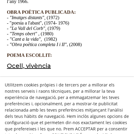
l’any 1966.
OBRA POÈTICA PUBLICADA:
- "Imatges distants",
(1972)
- "poesia a l'abast", (1974- 1976)
- "La Vall del Corb",
(1979)
- "Temps obert"
, (1980)
- "Cant a la vida",
(1982)
- "Obra poètica completa I i II"
, (2008)
POEMA ESCOLLIT:
Ocell, vivència
ALTRES POEMES DE L'AUTOR:
Utilitzem cookies pròpies i de tercers per a millorar els
nostres serveis i raons tècniques, per a millorar la teva
Ocell, vivència
experiència de navegació, per a emmagatzemar les teves
preferències i, opcionalment, per a mostrar-te publicitat
Tots esperem
relacionada amb les teves preferències mitjançant l'anàlisi
dels teus hàbits de navegació. Hem inclòs algunes opcions de
configuració que et permeten dir-nos exactament les cookies
que prefereixes i les que no. Prem ACCEPTAR per a consentir