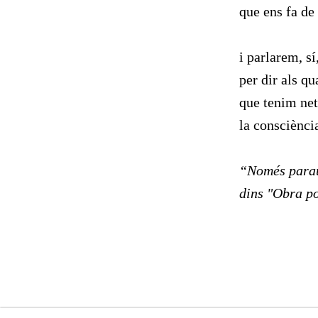
que ens fa de
i parlarem, s
per dir als qu
que tenim net
la consciènci
“Només para
dins "Obra po