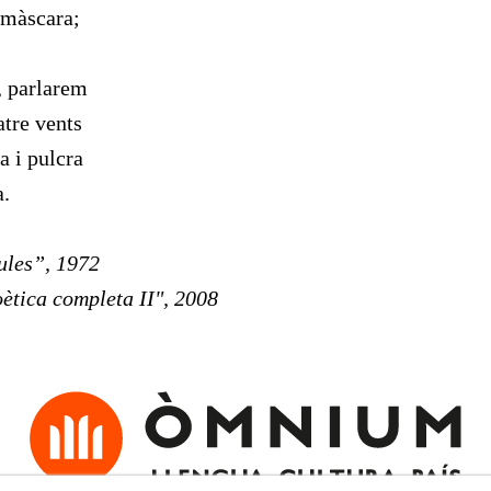
 màscara;
í, parlarem
atre vents
a i pulcra
a.
ules”, 1972
ètica completa II", 2008
Comparteix-ho: