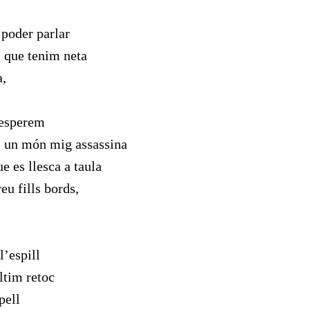
poder parlar
 que tenim neta
a,
 esperem
, un món mig assassina
ue es llesca a taula
eu fills bords,
l’espill
ltim retoc
pell