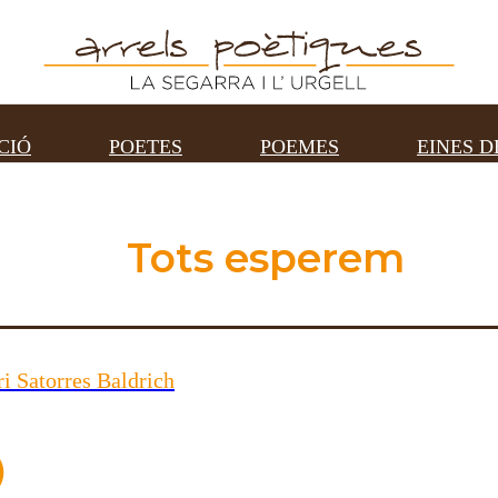
CIÓ
POETES
POEMES
EINES D
Tots esperem
i Satorres Baldrich