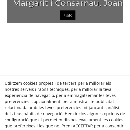
Margarit i Consarnau, Joan
+info
Utilitzem cookies pròpies i de tercers per a millorar els
Martí Fustegueres, Ramon
nostres serveis i raons tècniques, per a millorar la teva
experiència de navegació, per a emmagatzemar les teves
preferències i, opcionalment, per a mostrar-te publicitat
+info
relacionada amb les teves preferències mitjançant l'anàlisi
dels teus hàbits de navegació. Hem inclòs algunes opcions de
configuració que et permeten dir-nos exactament les cookies
que prefereixes i les que no. Prem ACCEPTAR per a consentir