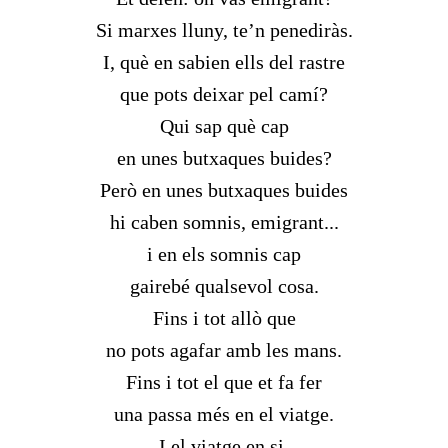
Si marxes lluny, te’n penediràs.
I, què en sabien ells del rastre
que pots deixar pel camí?
Qui sap què cap
en unes butxaques buides?
Però en unes butxaques buides
hi caben somnis, emigrant...
i en els somnis cap
gairebé qualsevol cosa.
Fins i tot allò que
no pots agafar amb les mans.
Fins i tot el que et fa fer
una passa més en el viatge.
I el viatge en si.