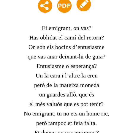
Ei emigrant, on vas?
Has oblidat el camí del retorn?
On són els bocins d’entusiasme
que vas anar deixant-hi de guia?
Entusiasme o esperança?
Un la cara i l’altre la creu
però de la mateixa moneda
on guardes allò, que és
el més valuós que es pot tenir?
No emigrant, tu no ets un home ric,
però tampoc et feia falta.
Et deien: on vas emigrant?