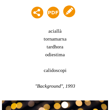
aciallà
tornamarxa
tardhora
odiestima
calidoscopi
"Background", 1993
Comparteix-ho: