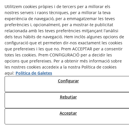
CRÈDITS
CONTACTE
Utilitzem cookies pròpies i de tercers per a millorar els
Avís legal
Política Cookies
Política de Privacitat
nostres serveis i raons tècniques, per a millorar la teva
experiència de navegació, per a emmagatzemar les teves
©
2026
Arrels Poètiques - Tots els drets reservats.
preferències i, opcionalment, per a mostrar-te publicitat
relacionada amb les teves preferències mitjançant l'anàlisi
dels teus hàbits de navegació. Hem inclòs algunes opcions de
configuració que et permeten dir-nos exactament les cookies
que prefereixes i les que no. Prem ACCEPTAR per a consentir
totes les cookies. Prem CONFIGURACIÓ per a decidir les
opcions que prefereixes. Per a obtenir més informació sobre
les nostres cookies accedeix a la nostra Política de cookies
aquí:
Política de Galetes
Configurar
Rebutjar
Acceptar