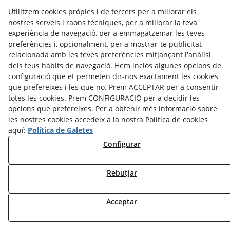
CRÈDITS
CONTACTE
Utilitzem cookies pròpies i de tercers per a millorar els
Avís legal
Política Cookies
Política de Privacitat
nostres serveis i raons tècniques, per a millorar la teva
experiència de navegació, per a emmagatzemar les teves
©
2026
Arrels Poètiques - Tots els drets reservats.
preferències i, opcionalment, per a mostrar-te publicitat
relacionada amb les teves preferències mitjançant l'anàlisi
dels teus hàbits de navegació. Hem inclòs algunes opcions de
configuració que et permeten dir-nos exactament les cookies
que prefereixes i les que no. Prem ACCEPTAR per a consentir
totes les cookies. Prem CONFIGURACIÓ per a decidir les
opcions que prefereixes. Per a obtenir més informació sobre
les nostres cookies accedeix a la nostra Política de cookies
aquí:
Política de Galetes
Configurar
Rebutjar
Acceptar