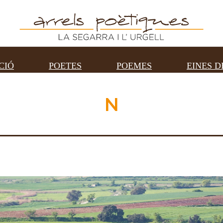
CIÓ
POETES
POEMES
EINES D
N