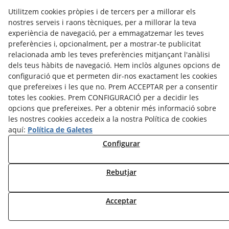
CRÈDITS
CONTACTE
Utilitzem cookies pròpies i de tercers per a millorar els
Avís legal
Política Cookies
Política de Privacitat
nostres serveis i raons tècniques, per a millorar la teva
experiència de navegació, per a emmagatzemar les teves
©
2026
Arrels Poètiques - Tots els drets reservats.
preferències i, opcionalment, per a mostrar-te publicitat
relacionada amb les teves preferències mitjançant l'anàlisi
dels teus hàbits de navegació. Hem inclòs algunes opcions de
configuració que et permeten dir-nos exactament les cookies
que prefereixes i les que no. Prem ACCEPTAR per a consentir
totes les cookies. Prem CONFIGURACIÓ per a decidir les
opcions que prefereixes. Per a obtenir més informació sobre
les nostres cookies accedeix a la nostra Política de cookies
aquí:
Política de Galetes
Configurar
Rebutjar
Acceptar