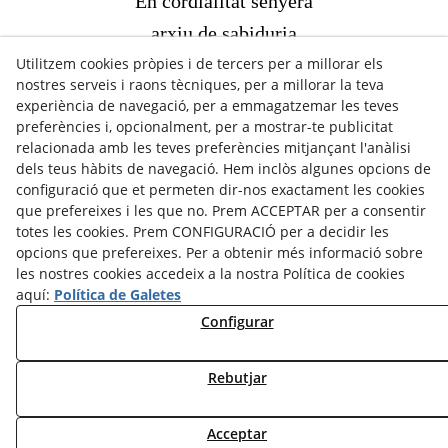
En cordialitat senyera
arxiu de sabiduria
Utilitzem cookies pròpies i de tercers per a millorar els
deu de gràcia i cortesia:
nostres serveis i raons tècniques, per a millorar la teva
llarga vida per Cervera!
experiència de navegació, per a emmagatzemar les teves
preferències i, opcionalment, per a mostrar-te publicitat
relacionada amb les teves preferències mitjançant l'anàlisi
“Romiatge a Cervera”, 1986
dels teus hàbits de navegació. Hem inclòs algunes opcions de
configuració que et permeten dir-nos exactament les cookies
que prefereixes i les que no. Prem ACCEPTAR per a consentir
totes les cookies. Prem CONFIGURACIÓ per a decidir les
opcions que prefereixes. Per a obtenir més informació sobre
les nostres cookies accedeix a la nostra Política de cookies
aquí:
Política de Galetes
Configurar
Rebutjar
CRÈDITS
CONTACTE
Avís legal
Política Cookies
Política de Privacitat
Acceptar