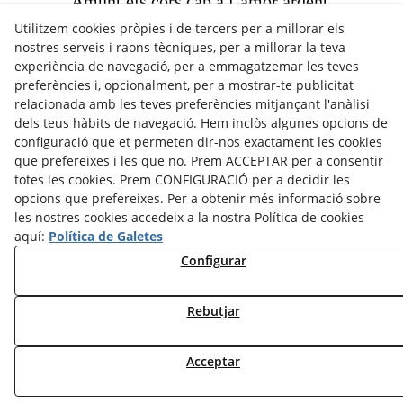
Amunt els cors cap a l’amor ardent.
Utilitzem cookies pròpies i de tercers per a millorar els
Ara passa una noia ben florida.
nostres serveis i raons tècniques, per a millorar la teva
experiència de navegació, per a emmagatzemar les teves
preferències i, opcionalment, per a mostrar-te publicitat
“Poema inèdit”, sense data (Arxiu comarcal
relacionada amb les teves preferències mitjançant l'anàlisi
Cervera)
dels teus hàbits de navegació. Hem inclòs algunes opcions de
configuració que et permeten dir-nos exactament les cookies
Comparteix-ho:
que prefereixes i les que no. Prem ACCEPTAR per a consentir
totes les cookies. Prem CONFIGURACIÓ per a decidir les
opcions que prefereixes. Per a obtenir més informació sobre
les nostres cookies accedeix a la nostra Política de cookies
aquí:
Política de Galetes
Configurar
Rebutjar
CRÈDITS
CONTACTE
Avís legal
Política Cookies
Política de Privacitat
Acceptar
©
2026
Arrels Poètiques - Tots els drets reservats.