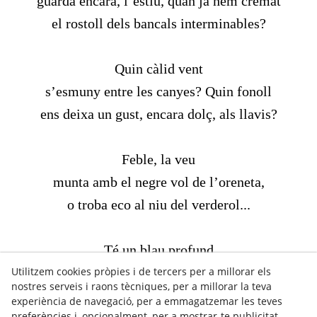
guarda encara, l’estiu, quan ja hem cremat
el rostoll dels bancals interminables?
Quin càlid vent
s’esmuny entre les canyes? Quin fonoll
ens deixa un gust, encara dolç, als llavis?
Feble, la veu
munta amb el negre vol de l’oreneta,
o troba eco al niu del verderol...
Té un blau profund
Utilitzem cookies pròpies i de tercers per a millorar els
el cel, avui. Però tanquem els ulls,
nostres serveis i raons tècniques, per a millorar la teva
i ens esgarrifa, roja, la dissort.
experiència de navegació, per a emmagatzemar les teves
preferències i, opcionalment, per a mostrar-te publicitat