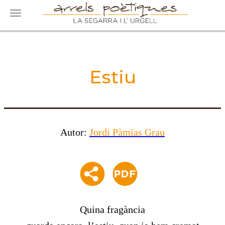
Toggle navigation
Estiu
Autor:
Jordi Pàmias Grau
Quina fragància