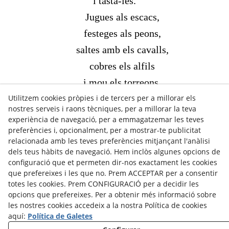
i tasta-les.
Jugues als escacs,
festeges als peons,
saltes amb els cavalls,
cobres els alfils
i mou els torreons,
Utilitzem cookies pròpies i de tercers per a millorar els
però, compte!
nostres serveis i raons tècniques, per a millorar la teva
Que ningú no et toqui la reina.
experiència de navegació, per a emmagatzemar les teves
preferències i, opcionalment, per a mostrar-te publicitat
relacionada amb les teves preferències mitjançant l'anàlisi
“Estelles”, 1979
dels teus hàbits de navegació. Hem inclòs algunes opcions de
configuració que et permeten dir-nos exactament les cookies
que prefereixes i les que no. Prem ACCEPTAR per a consentir
totes les cookies. Prem CONFIGURACIÓ per a decidir les
opcions que prefereixes. Per a obtenir més informació sobre
les nostres cookies accedeix a la nostra Política de cookies
aquí:
Política de Galetes