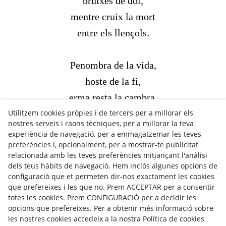
bruixes de dol,
mentre cruix la mort
entre els llençols.
Penombra de la vida,
hoste de la fi,
erma resta la cambra,
Utilitzem cookies pròpies i de tercers per a millorar els
eternament caduc l’alè.
nostres serveis i raons tècniques, per a millorar la teva
experiència de navegació, per a emmagatzemar les teves
preferències i, opcionalment, per a mostrar-te publicitat
"Al ponent dels dies", (2008)
relacionada amb les teves preferències mitjançant l'anàlisi
dels teus hàbits de navegació. Hem inclòs algunes opcions de
configuració que et permeten dir-nos exactament les cookies
que prefereixes i les que no. Prem ACCEPTAR per a consentir
totes les cookies. Prem CONFIGURACIÓ per a decidir les
opcions que prefereixes. Per a obtenir més informació sobre
les nostres cookies accedeix a la nostra Política de cookies