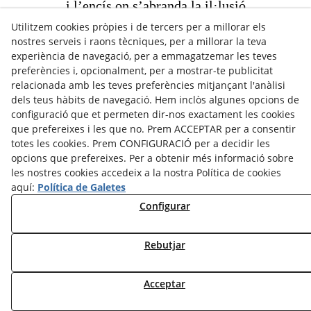
i l’encís on s’abranda la il·lusió
Utilitzem cookies pròpies i de tercers per a millorar els
d’uns moments, ens retorna a les més pures
nostres serveis i raons tècniques, per a millorar la teva
essències medievals de la Passió.
experiència de navegació, per a emmagatzemar les teves
preferències i, opcionalment, per a mostrar-te publicitat
relacionada amb les teves preferències mitjançant l'anàlisi
"La ciutat màgica", (1992)
dels teus hàbits de navegació. Hem inclòs algunes opcions de
configuració que et permeten dir-nos exactament les cookies
Comparteix-ho:
que prefereixes i les que no. Prem ACCEPTAR per a consentir
totes les cookies. Prem CONFIGURACIÓ per a decidir les
opcions que prefereixes. Per a obtenir més informació sobre
les nostres cookies accedeix a la nostra Política de cookies
aquí:
Política de Galetes
Configurar
Rebutjar
CRÈDITS
CONTACTE
Avís legal
Política Cookies
Política de Privacitat
Acceptar
©
2026
Arrels Poètiques - Tots els drets reservats.