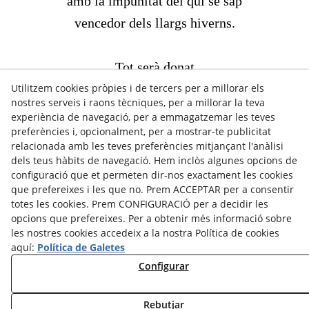
amb la impunitat del qui se sap
vencedor dels llargs hiverns.
Tot serà donat
Utilitzem cookies pròpies i de tercers per a millorar els
a qui sàpiga embellir el món
nostres serveis i raons tècniques, per a millorar la teva
amb el perfum de les paraules
experiència de navegació, per a emmagatzemar les teves
preferències i, opcionalment, per a mostrar-te publicitat
i garlandes de flors
relacionada amb les teves preferències mitjançant l'anàlisi
de colors nous.
dels teus hàbits de navegació. Hem inclòs algunes opcions de
configuració que et permeten dir-nos exactament les cookies
que prefereixes i les que no. Prem ACCEPTAR per a consentir
totes les cookies. Prem CONFIGURACIÓ per a decidir les
opcions que prefereixes. Per a obtenir més informació sobre
les nostres cookies accedeix a la nostra Política de cookies
aquí:
Política de Galetes
Configurar
Rebutjar